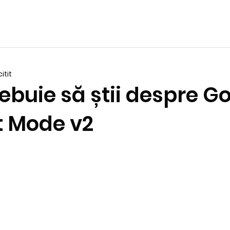
itit
rebuie să știi despre G
 Mode v2