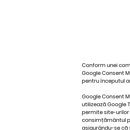
Conform unei comun
Google Consent Mod
pentru începutul an
Google Consent M
utilizează Google 
permite site-urilor
consimțământul pent
asigurându-se că s