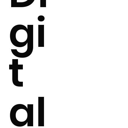
gi
t
al