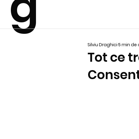
g
Silviu Draghici
5 min de c
Tot ce t
Consent