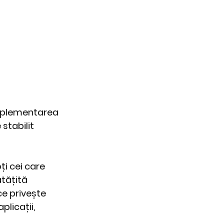
implementarea 
stabilit 
ți cei care 
tățită 
ce privește 
licații, 