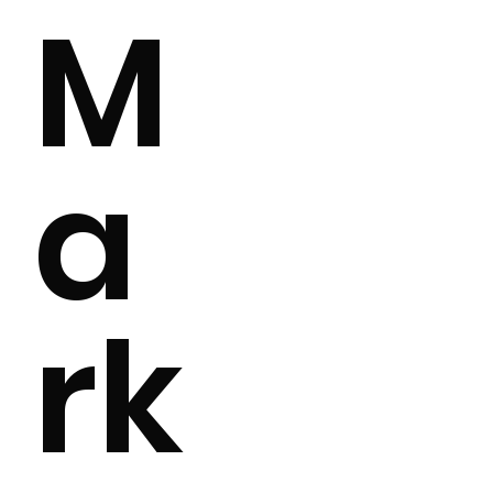
M
a
rk