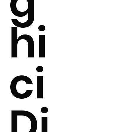
g
hi
ci
Di