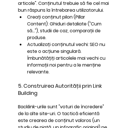
articole". Conținutul trebuie să fie cel mai 
bun răspuns la întrebarea utilizatorului.
Creați conținut pilon (Pillar 
Content):
 Ghiduri detaliate ("Cum 
să..."), studii de caz, comparații de 
produse.
Actualizați conținutul vechi:
 SEO nu 
este o acțiune singulară. 
Îmbunătățiți articolele mai vechi cu 
informații noi pentru a le menține 
relevante.
5. Construirea Autorității prin Link 
Building
Backlink-urile sunt "voturi de încredere" 
de la alte site-uri. O tactică eficientă 
este crearea de conținut valoros (un 
studiu de piață, un infografic original) pe 