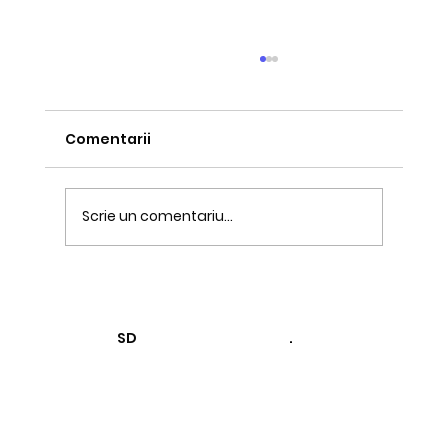
Comentarii
Scrie un comentariu...
De ce clienții tăi nu te recomandă
(și nu e vina lor)
SD
.