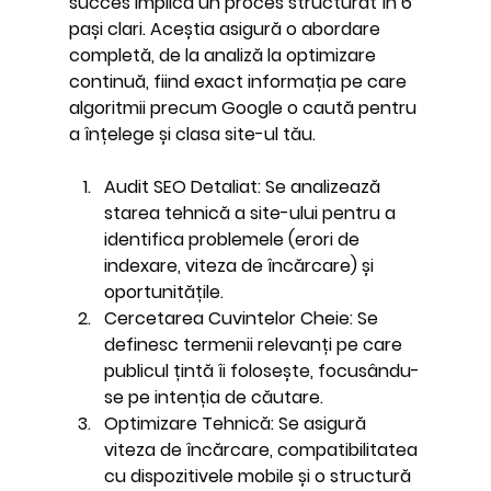
succes implică un proces structurat în 6 
pași clari. Aceștia asigură o abordare 
completă, de la analiză la optimizare 
continuă, fiind exact informația pe care 
algoritmii precum Google o caută pentru 
a înțelege și clasa site-ul tău.
Audit SEO Detaliat:
 Se analizează 
starea tehnică a site-ului pentru a 
identifica problemele (erori de 
indexare, viteza de încărcare) și 
oportunitățile.
Cercetarea Cuvintelor Cheie:
 Se 
definesc termenii relevanți pe care 
publicul țintă îi folosește, focusându-
se pe intenția de căutare.
Optimizare Tehnică:
 Se asigură 
viteza de încărcare, compatibilitatea 
cu dispozitivele mobile și o structură 