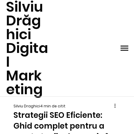
Silviu
Drăg
hici
Digita
l
Mark
eting
Silviu Draghici
4 min de citit
Strategii SEO Eficiente:
Ghid complet pentru a