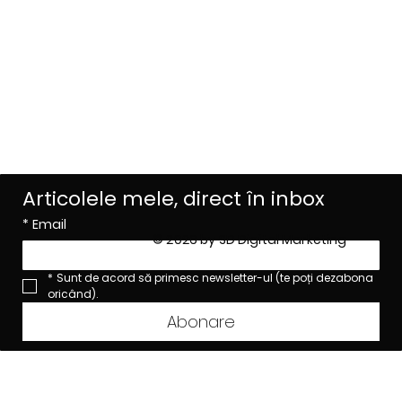
LinkedIn
Facebook
Instagram
Privacy Policy
Terms of Use
Articolele mele, direct în inbox
*
Email
© 2026 by SD Digital Marketing
*
Sunt de acord să primesc newsletter-ul (te poți dezabona 
oricând).
Abonare