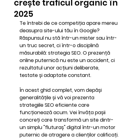
crește traficul organic în
2025
Te întrebi de ce competiția apare mereu 
deasupra site-ului tău în Google? 
Răspunsul nu stă într-un mister sau într-
un truc secret, ci într-o disciplină 
măsurabilă: 
strategia SEO
. O prezență 
online puternică nu este un accident, ci 
rezultatul unor acțiuni deliberate, 
testate și adaptate constant.
În acest ghid complet, vom depăși 
generalitățile și vă voi prezenta 
strategiile SEO eficiente
 care 
funcționează acum. Vei învăța pașii 
concreți care transformă un site dintr-
un simplu "fluturaș" digital într-un motor 
puternic de atragere a clienților calificați.