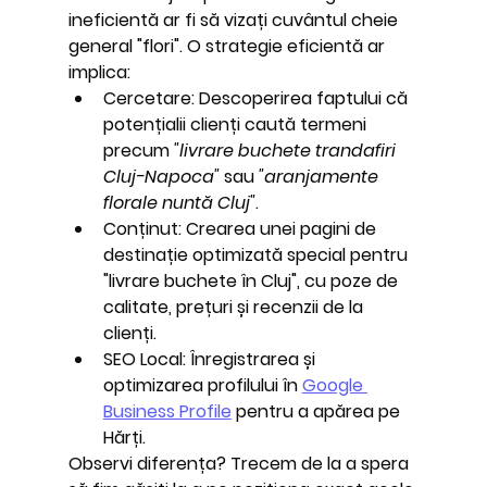
ineficientă ar fi să vizați cuvântul cheie 
general "flori". O strategie eficientă ar 
implica:
Cercetare:
 Descoperirea faptului că 
potențialii clienți caută termeni 
precum 
"livrare buchete trandafiri 
Cluj-Napoca"
 sau 
"aranjamente 
florale nuntă Cluj"
.
Conținut:
 Crearea unei pagini de 
destinație optimizată special pentru 
"livrare buchete în Cluj", cu poze de 
calitate, prețuri și recenzii de la 
clienți.
SEO Local:
 Înregistrarea și 
optimizarea profilului în 
Google 
Business Profile
 pentru a apărea pe 
Hărți.
Observi diferența? Trecem de la a spera 