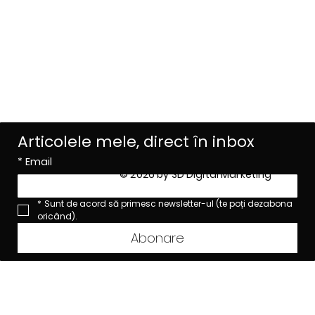
LinkedIn
Facebook
Instagram
Privacy Policy
Terms of Use
Articolele mele, direct în inbox
*
Email
© 2026 by SD Digital Marketing
*
Sunt de acord să primesc newsletter-ul (te poți dezabona 
oricând).
Abonare