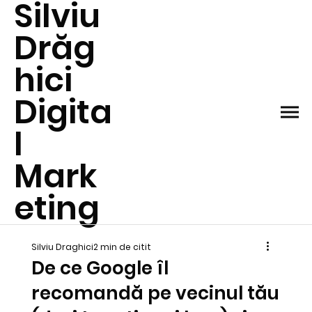
Silviu
Drăg
hici
Digita
l
Mark
eting
Silviu Draghici
2 min de citit
De ce Google îl
recomandă pe vecinul tău