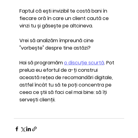
Faptul că ești invizibil te costă bani în 
fiecare oră în care un client caută ce 
vinzi tu și găsește pe altcineva.
Vrei să analizăm împreună cine 
"vorbește" despre tine astăzi?
Hai să programăm 
o discuție scurtă
.
 Pot 
prelua eu efortul de a-ți construi 
această rețea de recomandări digitale, 
astfel încât tu să te poți concentra pe 
ceea ce știi să faci cel mai bine: să îți 
servești clienții.