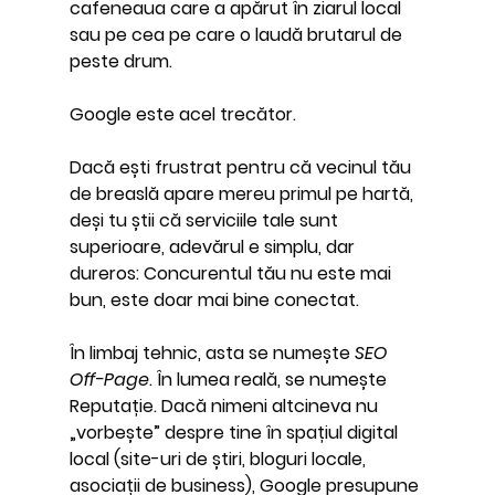
cafeneaua care a apărut în ziarul local 
sau pe cea pe care o laudă brutarul de 
peste drum.
Google este acel trecător.
Dacă ești frustrat pentru că vecinul tău 
de breaslă apare mereu primul pe hartă, 
deși tu știi că serviciile tale sunt 
superioare, adevărul e simplu, dar 
dureros: 
Concurentul tău nu este mai 
bun, este doar mai bine conectat.
În limbaj tehnic, asta se numește 
SEO 
Off-Page
. În lumea reală, se numește 
Reputație
. Dacă nimeni altcineva nu 
„vorbește” despre tine în spațiul digital 
local (site-uri de știri, bloguri locale, 
asociații de business), Google presupune 