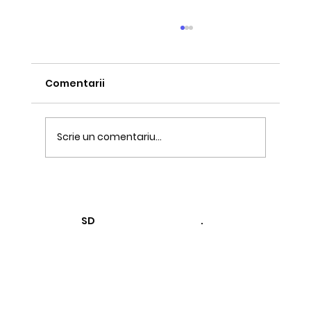
Comentarii
Scrie un comentariu...
De ce clienții tăi nu te recomandă
(și nu e vina lor)
SD
.