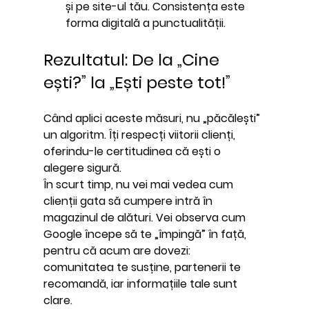
și pe site-ul tău. Consistența este 
forma digitală a punctualității.
Rezultatul: De la „Cine 
ești?” la „Ești peste tot!”
Când aplici aceste măsuri, nu „păcălești” 
un algoritm. Îți respecți viitorii clienți, 
oferindu-le certitudinea că ești o 
alegere sigură.
În scurt timp, nu vei mai vedea cum 
clienții gata să cumpere intră în 
magazinul de alături. Vei observa cum 
Google începe să te „împingă” în față, 
pentru că acum are dovezi: 
comunitatea te susține, partenerii te 
recomandă, iar informațiile tale sunt 
clare.