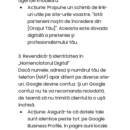
agenție imobiliară.
Acțiune:
 Propune un schimb de link-
uri utile pe site-urile voastre. "Iată 
partenerii noștri de încredere din 
[Orașul Tău]". Aceasta este dovada 
digitală a prieteniei și 
profesionalismului tău.
3. Revendică-ți identitatea în 
„Nomenclatorul Digital”
Dacă numele, adresa și numărul tău de 
telefon (NAP) apar diferit pe diverse site-
uri, Google devine confuz. Și un Google 
confuz nu te va recomanda niciodată, 
de teamă să nu trimită clientul la o ușă 
închisă.
Acțiune:
 Asigură-te că datele tale 
sunt 
identice
 peste tot: pe Google 
Business Profile, în pagini aurii locale 