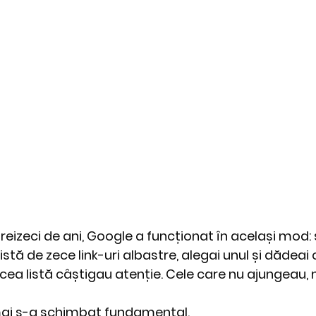
eizeci de ani, Google a funcționat în același mod: 
istă de zece link-uri albastre, alegai unul și dădeai c
cea listă câștigau atenție. Cele care nu ajungeau, n
ai s-a schimbat fundamental.