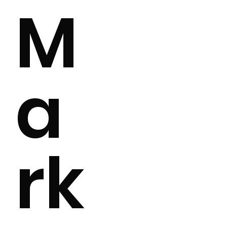
M
a
rk