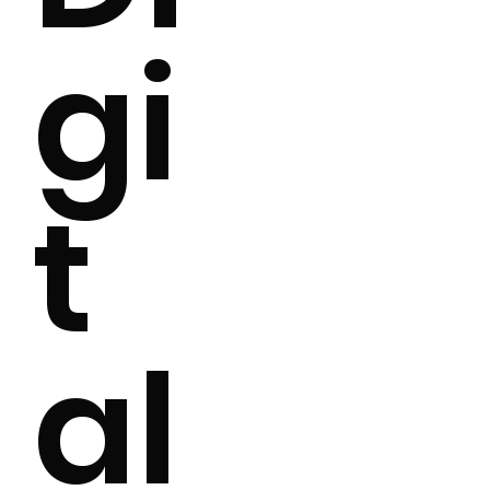
gi
t
al