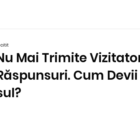
citit
u Mai Trimite Vizitator
 Răspunsuri. Cum Devii
ul?