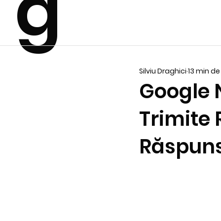
g
Silviu Draghici
13 min de 
Google N
Trimite
Răspuns