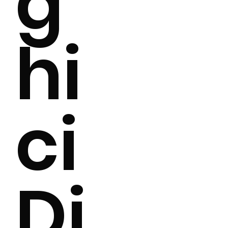
g
hi
ci
Di