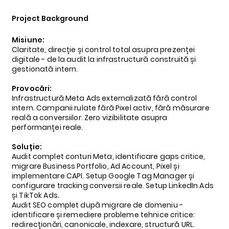
Project Background
Misiune:
Claritate, direcție și control total asupra prezenței
digitale - de la audit la infrastructură construită și
gestionată intern.
Provocări:
Infrastructură Meta Ads externalizată fără control
intern. Campanii rulate fără Pixel activ, fără măsurare
reală a conversiilor. Zero vizibilitate asupra
performanței reale.
Soluție:
Audit complet conturi Meta, identificare gaps critice,
migrare Business Portfolio, Ad Account, Pixel și
implementare CAPI. Setup Google Tag Manager și
configurare tracking conversii reale. Setup LinkedIn Ads
și TikTok Ads.
Audit SEO complet după migrare de domeniu -
identificare și remediere probleme tehnice critice:
redirecționări, canonicale, indexare, structură URL.