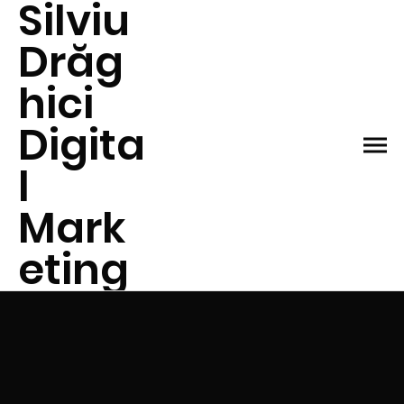
Silviu
Drăg
hici
Digita
l
Mark
eting