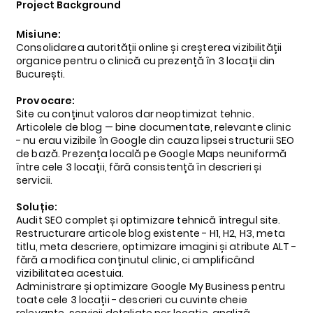
Project Background
Misiune:
Consolidarea autorității online și creșterea vizibilității
organice pentru o clinică cu prezență în 3 locații din
București.
Provocare:
Site cu conținut valoros dar neoptimizat tehnic.
Articolele de blog — bine documentate, relevante clinic
- nu erau vizibile în Google din cauza lipsei structurii SEO
de bază. Prezența locală pe Google Maps neuniformă
între cele 3 locații, fără consistență în descrieri și
servicii.
Soluție:
Audit SEO complet și optimizare tehnică întregul site.
Restructurare articole blog existente - H1, H2, H3, meta
titlu, meta descriere, optimizare imagini și atribute ALT -
fără a modifica conținutul clinic, ci amplificând
vizibilitatea acestuia.
Administrare și optimizare Google My Business pentru
toate cele 3 locații - descrieri cu cuvinte cheie