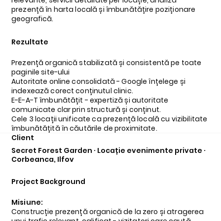
relevante, servicii detaliate per locație, analiză
prezență în harta locală și îmbunătățire poziționare
geografică.
Rezultate
Prezență organică stabilizată și consistentă pe toate
paginile site-ului
Autoritate online consolidată - Google înțelege și
indexează corect conținutul clinic.
E-E-A-T îmbunătățit - expertiză și autoritate
comunicate clar prin structură și conținut.
Cele 3 locații unificate ca prezență locală cu vizibilitate
îmbunătățită în căutările de proximitate.
Client
Secret Forest Garden · Locație evenimente private ·
Corbeanca, Ilfov
Project Background
Misiune:
Construcție prezență organică de la zero și atragerea