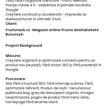
1.460 clicks organice calificate - trafic relevant.
Poziție medie 4.5 - vizibilitate în primele rezultate
Google.
Creștere continuă și accelerată - impresiile se
dublează lunar în ultimele 3 luni.
Client
Fruitsnack.ro · Magazin online fructe deshidratate ·
București
Project Background
Misiune:
Creștere organică și optimizare conversii pentru un
produs nou pe piață, fără istoric SEO și fără prezență în
Google.
Provocare:
Site fără structură SEO, fără sitemap submis, fără
optimizare tehnică. Produs de nișă - necunoscut
publicului larg, greu de descoperit organic. Imagini
neoptimizate, pagini de produs fără meta date,
homepage fără ierarhie clară.