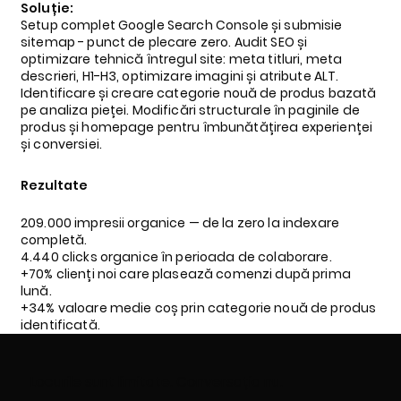
Soluție:
Setup complet Google Search Console și submisie
sitemap - punct de plecare zero. Audit SEO și
optimizare tehnică întregul site: meta titluri, meta
descrieri, H1-H3, optimizare imagini și atribute ALT.
Identificare și creare categorie nouă de produs bazată
pe analiza pieței. Modificări structurale în paginile de
produs și homepage pentru îmbunătățirea experienței
și conversiei.
Rezultate
209.000 impresii organice — de la zero la indexare
completă.
4.440 clicks organice în perioada de colaborare.
+70% clienți noi care plasează comenzi după prima
lună.
+34% valoare medie coș prin categorie nouă de produs
identificată.
Locurile sunt limitate. Conversația nu.