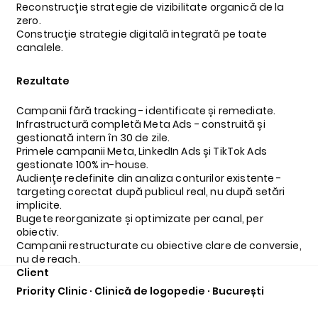
Reconstrucție strategie de vizibilitate organică de la
zero.
Construcție strategie digitală integrată pe toate
canalele.
Rezultate
Campanii fără tracking - identificate și remediate.
Infrastructură completă Meta Ads - construită și
gestionată intern în 30 de zile.
Primele campanii Meta, LinkedIn Ads și TikTok Ads
gestionate 100% in-house.
Audiențe redefinite din analiza conturilor existente -
targeting corectat după publicul real, nu după setări
implicite.
Bugete reorganizate și optimizate per canal, per
obiectiv.
Campanii restructurate cu obiective clare de conversie,
nu de reach.
Client
Priority Clinic · Clinică de logopedie · București