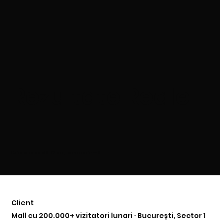
Rezultate Reale
Cifre care există. Clienți care confirmă.
Client
Mall cu 200.000+ vizitatori lunari · București, Sector 1