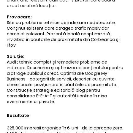
unui trafic relevant, calificat - vizitatori care caută
exact ce oferă locația.
Provocare:
Site cu probleme tehnice de indexare nedetectate.
Conținut existent care atrăgea trafic masiv dar
complet irelevant. Prezență locală neoptimizată,
invizibilă în căutările de proximitate din Corbeanca și
Ilfov.
Soluție:
Audit tehnic complet și remediere probleme de
indexare. Rescrierea și optimizarea conținutului pentru
a atrage publicul corect. Optimizare Google My
Business - categorii de servicii, descrieri cu cuvinte
cheie locale, poziționare în căutările de proximitate.
Construcție strategie editorială blog pentru
consolidarea E-E-A-T și autorității online în nișa
evenimentelor private.
Rezultate
325.000 impresii organice în 6 luni - de la aproape zero.